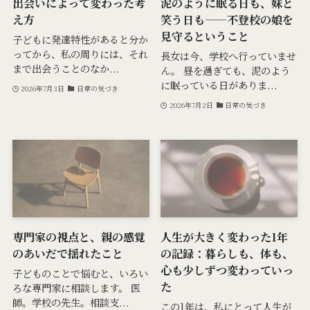
出会いによって変わった考
泥のように眠る日も、妹と
え方
笑う日も——不登校の娘を
見守るということ
子どもに発達特性があると分か
ってから、私の周りには、それ
長女は今、学校へ行っていませ
まで出会うことのなか...
ん。 昼を過ぎても、泥のよう
に眠っている日がありま...
2026年7月3日
日常の気づき
2026年7月2日
日常の気づき
専門家の視点と、親の感覚
人生が大きく変わった1年
のあいだで揺れたこと
の記録：暮らしも、体も、
心も少しずつ変わっていっ
子どものことで悩むと、いろい
た
ろな専門家に相談します。 医
師。学校の先生。相談支...
この1年は、私にとって人生が