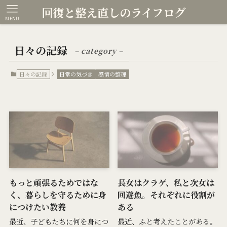
回復と整え直しのライフログ
MENU
日々の記録
– category –
日々の記録
日常の気づき
感情の整理
もっと頑張るためではな
長女はクラゲ、私と次女は
く、暮らしを守るために身
回遊魚。それぞれに役割が
につけたい教養
ある
最近、子どもたちに何を身につ
最近、ふと考えたことがある。