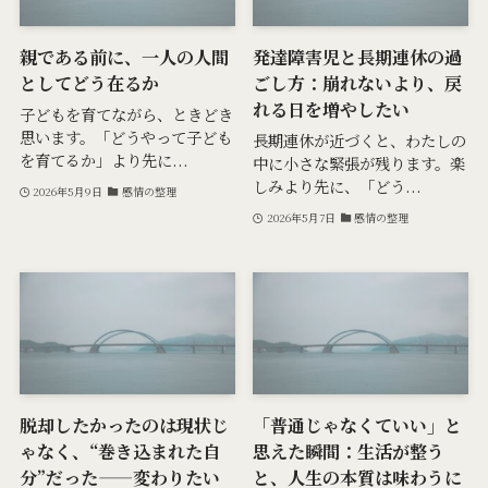
親である前に、一人の人間
発達障害児と長期連休の過
としてどう在るか
ごし方：崩れないより、戻
れる日を増やしたい
子どもを育てながら、ときどき
思います。「どうやって子ども
長期連休が近づくと、わたしの
を育てるか」より先に...
中に小さな緊張が残ります。楽
しみより先に、「どう...
2026年5月9日
感情の整理
2026年5月7日
感情の整理
脱却したかったのは現状じ
「普通じゃなくていい」と
ゃなく、“巻き込まれた自
思えた瞬間：生活が整う
分”だった——変わりたい
と、人生の本質は味わうに